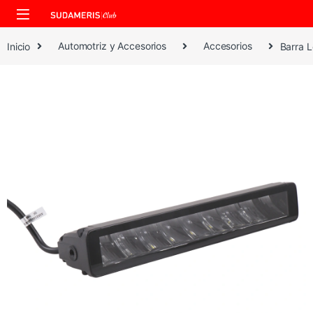
Skip to navigation
Skip to content
Inicio
Automotriz y Accesorios
Accesorios
Barra L