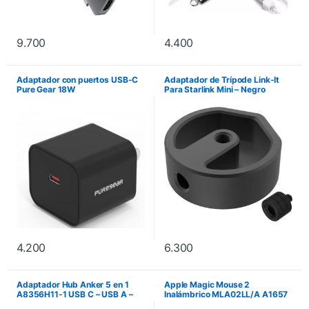
9.700
4.400
Adaptador con puertos USB-C
Adaptador de Trípode Link-It
Pure Gear 18W
Para Starlink Mini – Negro
4.200
6.300
Adaptador Hub Anker 5 en 1
Apple Magic Mouse 2
A8356H11-1 USB C – USB A –
Inalámbrico MLA02LL/A A1657
HDMI
– Plata