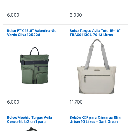
6.000
6.000
Bolso FTX 15.6″ Valentina-Go
Bolso Targus Avila Tote 15-16″
Verde Oliva 125228
TBA00113GL-70 13 Litros –
French Oak
6.000
11.700
Bolso/Mochila Targus Avila
Bolsón K&F para Cámaras Slim
Convertible 2 en 1 para
Urban 10 Litros – Dark Green
Notebook 15-16″ TBB65113GL-
70 – Navy