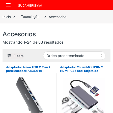
Skip to navigation
Skip to content
Inicio
Tecnología
Accesorios
Accesorios
Mostrando 1–24 de 83 resultados
Filters
Adaptador Anker USB C 7 en 2
Adaptador Chuwi Mini USB-C
para Macbook A8354HA1
HDMI RJ45 Red Tarjeta de
Memoria