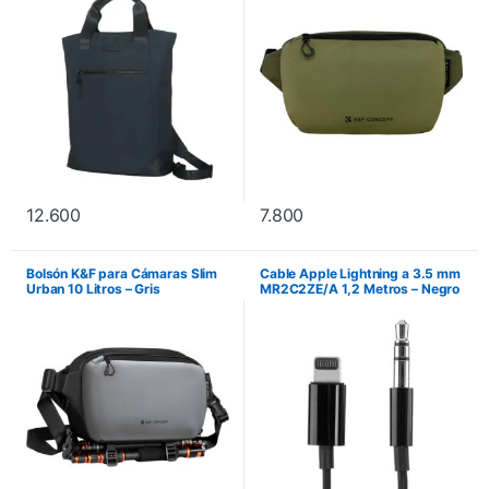
12.600
7.800
Bolsón K&F para Cámaras Slim
Cable Apple Lightning a 3.5 mm
Urban 10 Litros – Gris
MR2C2ZE/A 1,2 Metros – Negro