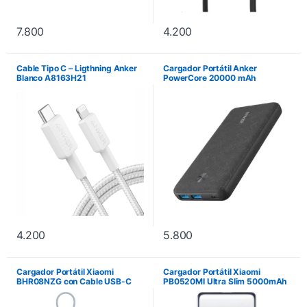
7.800
4.200
Cable Tipo C – Ligthning Anker
Cargador Portátil Anker
Blanco A8163H21
PowerCore 20000 mAh
A1365H11 – Negro
4.200
5.800
Cargador Portátil Xiaomi
Cargador Portátil Xiaomi
BHR08NZG con Cable USB-C
PB0520MI Ultra Slim 5000mAh
Integrado 10.000 mAh 67W –
20W – Gris
Ice Blue