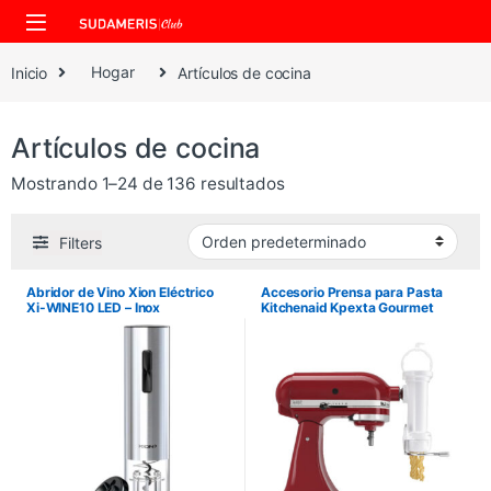
Skip to navigation
Skip to content
Inicio
Hogar
Artículos de cocina
Artículos de cocina
Mostrando 1–24 de 136 resultados
Filters
Abridor de Vino Xion Eléctrico
Accesorio Prensa para Pasta
Xi-WINE10 LED – Inox
Kitchenaid Kpexta Gourmet
Press – 6 Piezas