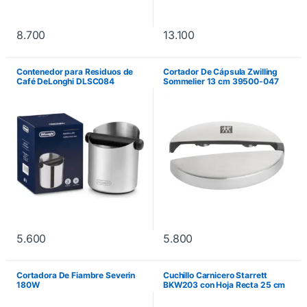
8.700
13.100
Contenedor para Residuos de
Cortador De Cápsula Zwilling
Café DeLonghi DLSC084
Sommelier 13 cm 39500-047
552/527
5.600
5.800
Cortadora De Fiambre Severin
Cuchillo Carnicero Starrett
180W
BKW203 con Hoja Recta 25 cm