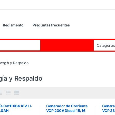
Reglamento
Preguntas frecuentes
:
nergía y Respaldo
gía y Respaldo
ía Cat DXB4 18V LI-
Generador de Corriente
Genera
4.0AH
VCP 230V Diesel 15/16
VCP 23