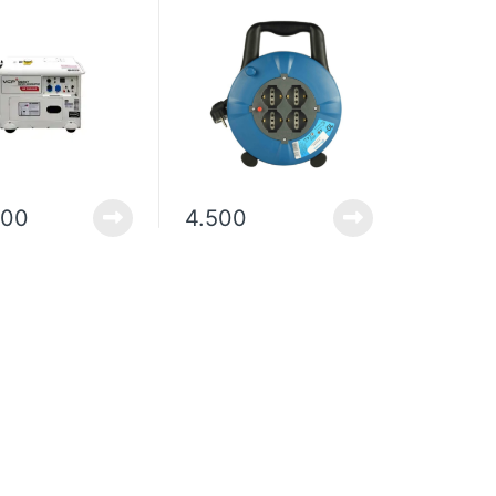
sico Cabinado
Molveno 10 Metros
 No incluye
ción.
400
4.500