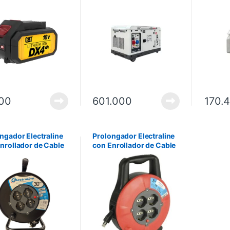
kVA Trifásico Cabinado
Monofá
Vcp-Hr. No incluye
Vcp-Hr.
instalación.
instala
100
601.000
170.
ngador Electraline
Prolongador Electraline
nrollador de Cable
con Enrollador de Cable
eno 30 Metros
Molveno 5 Metros