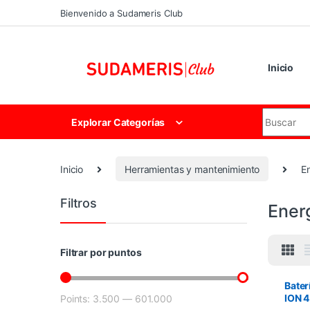
Skip to navigation
Skip to content
Bienvenido a Sudameris Club
Inicio
Search for
Explorar Categorías
Inicio
Herramientas y mantenimiento
E
Filtros
Ener
Filtrar por puntos
Bater
ION 
Points:
3.500
—
601.000
Precio mínimo
Precio máximo