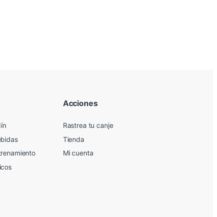
Acciones
dín
Rastrea tu canje
ebidas
Tienda
trenamiento
Mi cuenta
icos