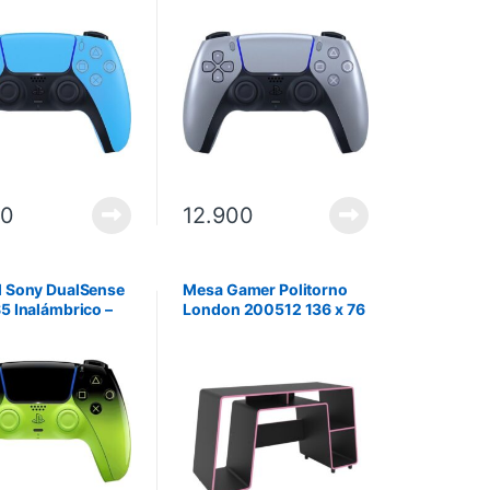
nse CFI-ZCT1W
DualSense CFI-ZCT1W
5 – Starlight Blue
para PS5 – Sterling Silver
00
12.900
l Sony DualSense
Mesa Gamer Politorno
5 Inalámbrico –
London 200512 136 x 76
Green
x 60 cm – Negro/Rosa.
Incluye armado en zonas
seleccionadas