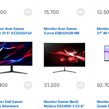
500
15.700
12.5
tor Acer Gamer
Monitor Acer Gamer
Monito
 31.5″ XZ320Q Full
Curvo EDB320QR HBI
27” 4K
0 Hz – Negro. No
31.5″ Full HD 100Hz. No
Compat
ye instalación
incluye instalación
MacBoo
incluye
400
31.200
92.7
or Dell Gamer
Monitor Gamer BenQ
Monito
o Alienware
Mobiuz EX240N-2 23.8″
Zowie 