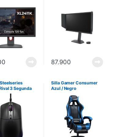
DyAc™. No incluye
FHD 280Hz DyAc™ 2
ción.
FreeSync Premium. No
incluye instalación.
00
87.900
Steelseries
Silla Gamer Consumer
Rival 3 Segunda
Azul / Negro
ción RGB USB
– Negro