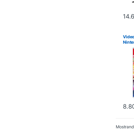
14.
Video
Ninte
Princ
Show
8.8
Mostrando