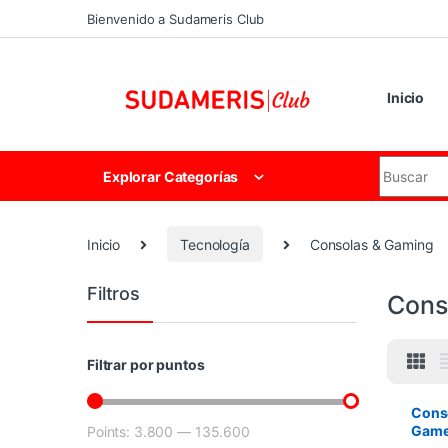
Skip to navigation
Skip to content
Bienvenido a Sudameris Club
Inicio
Search for
Explorar Categorías
Inicio
Tecnología
Consolas & Gaming
Filtros
Cons
Filtrar por puntos
Conso
Game 
Points:
3.800
—
135.600
Precio mínimo
Precio máximo