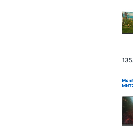
AW3
34″ –
insta
135
Monit
MNT24
Negro
insta