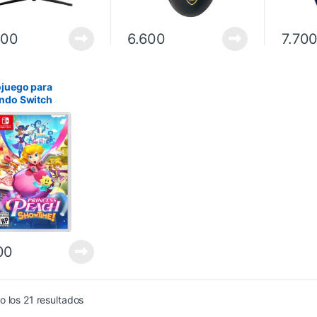
600
6.600
7.70
juego para
ndo Switch
ess Peach
time
00
 los 21 resultados