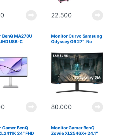
00
22.500
r BenQ MA270U
Monitor Curvo Samsung
 UHD USB-C
Odyssey G6 27″. No
ible con
incluye instalación.
k Pro-Air. No
 instalación.
00
80.000
r Gamer BenQ
Monitor Gamer BenQ
XL2411K 24″ FHD
Zowie XL2546X+ 24.1″