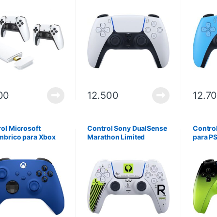
oles – Blanco.
DualSense CFI-ZCT1W
DualSe
ga 7 días hábiles.
para PS5 – Blanco /
para PS
Negro
00
12.500
12.7
ol Microsoft
Control Sony DualSense
Contro
mbrico para Xbox
Marathon Limited
para PS
s X/S/One – Azul
Edition para PS5
Remix 
Inalámbrico – Blanco