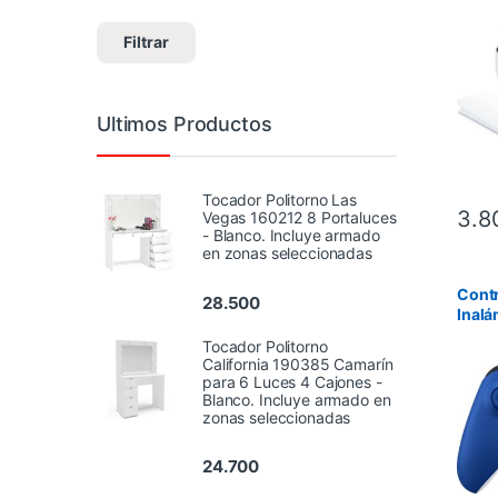
Contr
Entre
Filtrar
Ultimos Productos
Tocador Politorno Las
3.8
Vegas 160212 8 Portaluces
- Blanco. Incluye armado
en zonas seleccionadas
Contr
28.500
Inalá
Serie
Tocador Politorno
California 190385 Camarín
para 6 Luces 4 Cajones -
Blanco. Incluye armado en
zonas seleccionadas
24.700