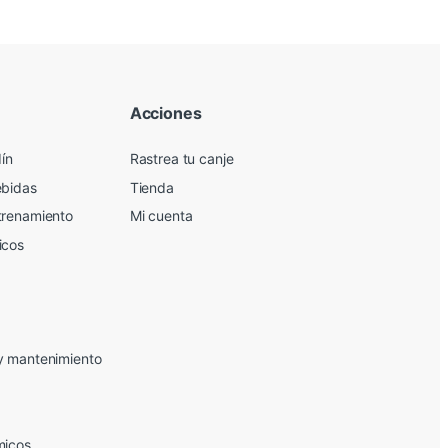
Acciones
dín
Rastrea tu canje
ebidas
Tienda
trenamiento
Mi cuenta
icos
y mantenimiento
micos