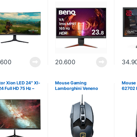
423DWF QD-OLED
FHD 165Hz. No incluye
144Hz 
 Negro. No incluye
instalación.
instala
lación
.600
20.600
34.9
or Xion LED 24″ XI-
Mouse Gaming
Mouse 
 Full HD 75 Hz –
Lamborghini Veneno
62702 
. No incluye
RGB 10800DPI Ajustable
Genera
lación
9 Botones – Black
Wired 
Granato. Entrega 7 días
hábiles.