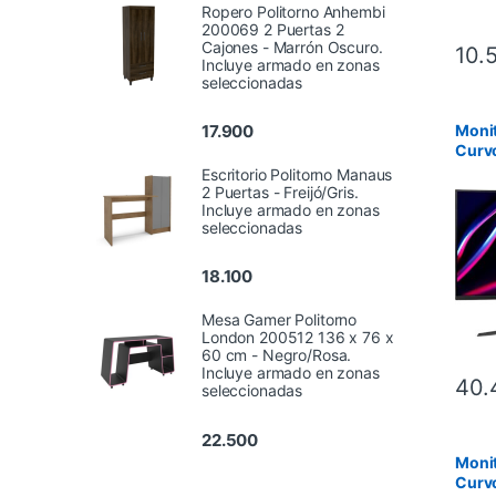
Ropero Politorno Anhembi
200069 2 Puertas 2
Cajones - Marrón Oscuro.
10.
Incluye armado en zonas
seleccionadas
Moni
17.900
Curvo
HD 18
Escritorio Politorno Manaus
inclu
2 Puertas - Freijó/Gris.
Incluye armado en zonas
seleccionadas
18.100
Mesa Gamer Politorno
London 200512 136 x 76 x
60 cm - Negro/Rosa.
Incluye armado en zonas
40.
seleccionadas
22.500
Monit
Curv