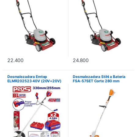
22.400
24.800
Desmalezadora Emtop
Desmalezadora Stihl a Batería
ELMR202523 40V (20V+20V)
FSA-57SET Corte 280 mm
+ Accesorios. No incluye
instalación.