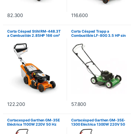
82.300
116.600
Corta Césped Stihl RM-448.3T
Corta Césped Trapp a
a Combustión 2.85HP 166 cm³
Combustible LF-80G 3.5 HP sin
1200 m²
Bolsa
122.200
57.800
Cortacesped Garthen GM-35E
Cortacésped Garthen GM-35E-
Eléctrica 1100W 220V 50 Hz
1300 Eléctrica 1300W 220V 50
3400 RPM – Negro/Rojo
Hz 3400 RPM – Negro/Rojo