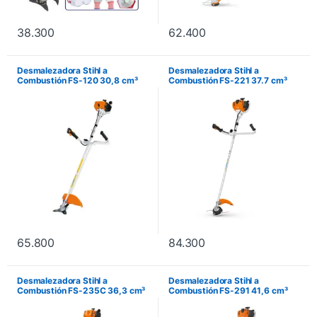
38.300
62.400
Desmalezadora Stihl a
Desmalezadora Stihl a
Combustión FS-120 30,8 cm³
Combustión FS-221 37.7 cm³
1.8 HP
2.3 HP
65.800
84.300
Desmalezadora Stihl a
Desmalezadora Stihl a
Combustión FS-235C 36,3 cm³
Combustión FS-291 41,6 cm³
2.1 HP
2.7 HP