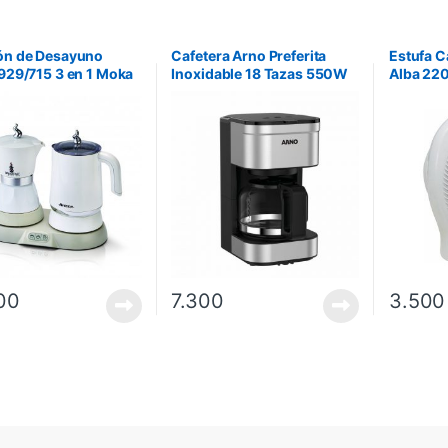
ón de Desayuno
Cafetera Arno Preferita
Estufa C
 929/715 3 en 1 Moka
Inoxidable 18 Tazas 550W
Alba 22
ica + Espumador de
750 ml
+ Hervidor de Agua
00
7.300
3.500