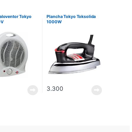
aloventor Tokyo
Plancha Tokyo Toksolida
0V
1000W
3.300