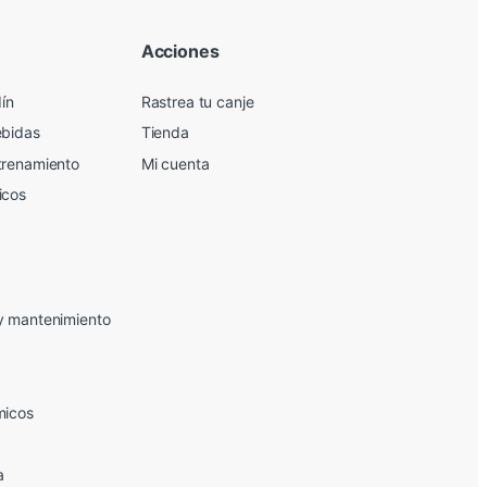
Acciones
dín
Rastrea tu canje
ebidas
Tienda
trenamiento
Mi cuenta
icos
y mantenimiento
micos
a