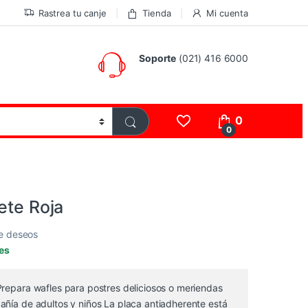
Rastrea tu canje
Tienda
Mi cuenta
Soporte
(021) 416 6000
0
0
ete Roja
de deseos
les
Prepara wafles para postres deliciosos o meriendas
añía de adultos y niños La placa antiadherente está