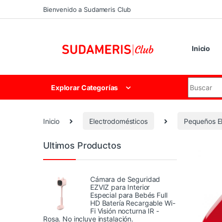
Skip to navigation
Skip to content
Bienvenido a Sudameris Club
Inicio
Search for
Explorar Categorías
Inicio
Electrodomésticos
Pequeños E
Ultimos Productos
Cámara de Seguridad
EZVIZ para Interior
Especial para Bebés Full
HD Batería Recargable Wi-
Fi Visión nocturna IR -
Rosa. No incluye instalación.