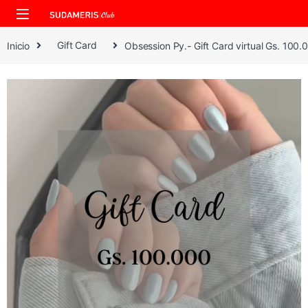
Skip to navigation
Skip to content
Inicio
Gift Card
Obsession Py.- Gift Card virtual Gs. 100.