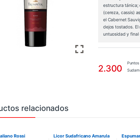
estructura tánica;
(cereza, cassis) a
el Cabernet Sauvi
dejos tostados. El
untuosidad y final
Puntos
2.300
Sudame
uctos relacionados
taliano Rossi
Licor Sudafricano Amarula
Espuman