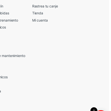
dín
Rastrea tu canje
ebidas
Tienda
trenamiento
Mi cuenta
icos
y mantenimiento
micos
a
0