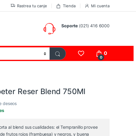
Rastrea tu canje
Tienda
Mi cuenta
Soporte
(021) 416 6000
0
0
eter Reser Blend 750Ml
de deseos
les
rta al blend sus cualidades: el Tempranillo provee
de frutos rojos (frambuesa) y negros, y buena