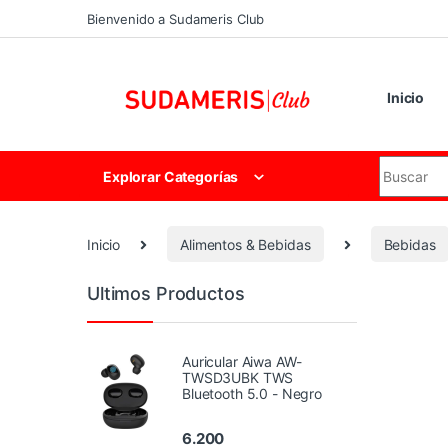
Skip to navigation
Skip to content
Bienvenido a Sudameris Club
Inicio
Search for
Explorar Categorías
Inicio
Alimentos & Bebidas
Bebidas
Ultimos Productos
Auricular Aiwa AW-
TWSD3UBK TWS
Bluetooth 5.0 - Negro
6.200