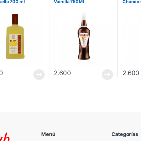
ello 700 ml
Vainilla 750Ml
Chandon
0
2.600
2.600
Menú
Categorías