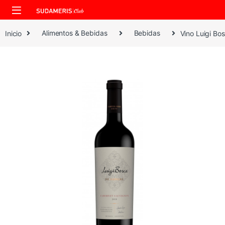
Skip to navigation
Skip to content
Inicio
Alimentos & Bebidas
Bebidas
Vino Luigi B