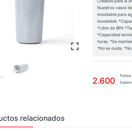
Creados para la av
Nuestros vasos té
inoxidable para ag
inoxidable. *Capa
*Libre de BPA *Tap
*Capacidad termica
horas. *Se mantien
*No se oxida. *No
Puntos
2.600
Sudame
uctos relacionados