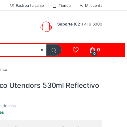
Rastrea tu canje
Tienda
Mi cuenta
Soporte
(021) 416 6000
0
0
anco
co Utendors 530ml Reflectivo
de deseos
les