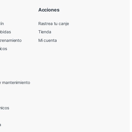
Acciones
dín
Rastrea tu canje
ebidas
Tienda
trenamiento
Mi cuenta
icos
y mantenimiento
micos
a