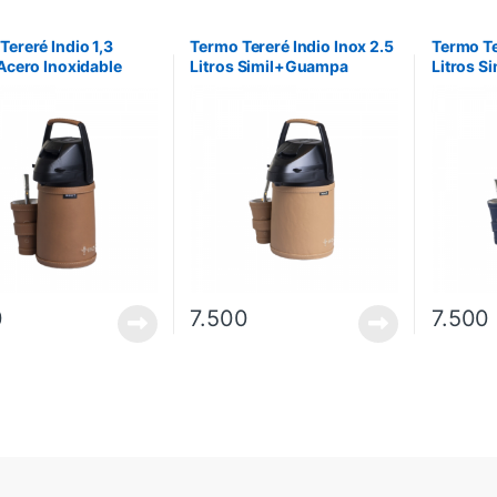
Tereré Indio 1,3
Termo Tereré Indio Inox 2.5
Termo Te
 Acero Inoxidable
Litros Simil+Guampa
Litros S
con Guampa – Marrón
Marrón Suela
Marino
0
7.500
7.500