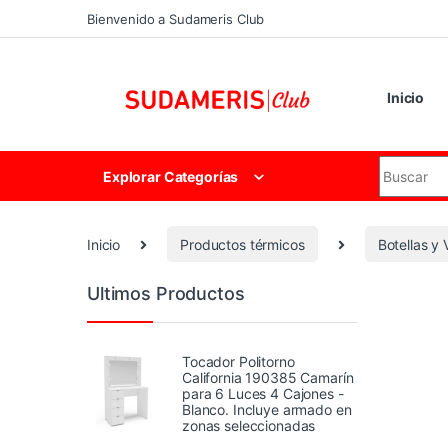
Skip to navigation
Skip to content
Bienvenido a Sudameris Club
Inicio
Search for
Explorar Categorías
Inicio
Productos térmicos
Botellas y
Ultimos Productos
Tocador Politorno
California 190385 Camarín
para 6 Luces 4 Cajones -
Blanco. Incluye armado en
zonas seleccionadas