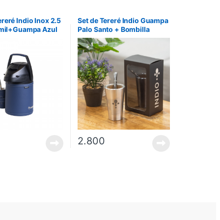
reré Indio Inox 2.5
Set de Tereré Indio Guampa
imil+Guampa Azul
Palo Santo + Bombilla
Alpaca Pico Ancho – Plata
2.800