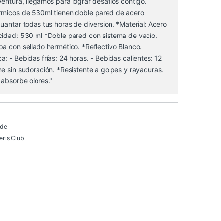
entura, llegamos para lograr desafios contigo.
rmicos de 530ml tienen doble pared de acero
uantar todas tus horas de diversion. *Material: Acero
cidad: 530 ml *Doble pared con sistema de vacío.
a con sellado hermético. *Reflectivo Blanco.
: - Bebidas frías: 24 horas. - Bebidas calientes: 12
e sin sudoración. *Resistente a golpes y rayaduras.
 absorbe olores."
 de
ris Club