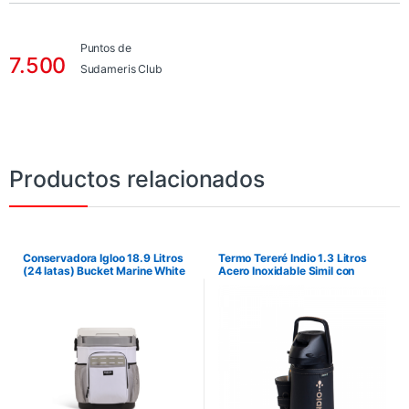
Puntos de
7.500
Sudameris Club
Productos relacionados
Conservadora Igloo 18.9 Litros
Termo Tereré Indio 1.3 Litros
(24 latas) Bucket Marine White
Acero Inoxidable Simil con
63551
Guampa – Negro Silvana