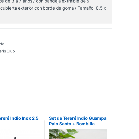
s de 3 a 7 años / con bandeja extraíble de 5
 cubierta exterior con borde de goma / Tamaño: 8,5 x
 de
ris Club
reré Indio Inox 2.5
Set de Tereré Indio Guampa
Palo Santo + Bombilla
Guampa+Bombilla
Alpaca Pico Ancho – Plata
raneado