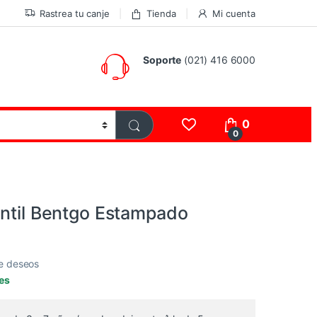
Rastrea tu canje
Tienda
Mi cuenta
Soporte
(021) 416 6000
0
0
antil Bentgo Estampado
de deseos
les