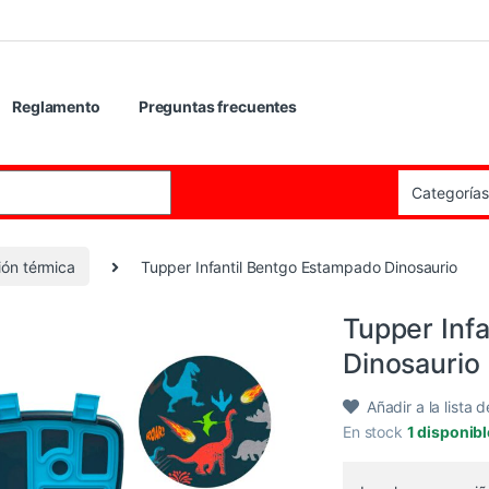
Reglamento
Preguntas frecuentes
:
ón térmica
Tupper Infantil Bentgo Estampado Dinosaurio
Tupper Inf
Dinosaurio
Añadir a la lista 
En stock
1 disponib