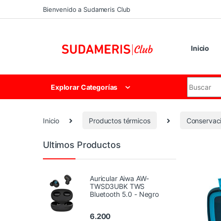
Skip to navigation
Skip to content
Bienvenido a Sudameris Club
Inicio
Search for
Explorar Categorías
Inicio
Productos térmicos
Conservaci
Ultimos Productos
Auricular Aiwa AW-
TWSD3UBK TWS
Bluetooth 5.0 - Negro
6.200