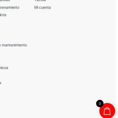
trenamiento
Mi cuenta
icos
y mantenimiento
micos
a
0