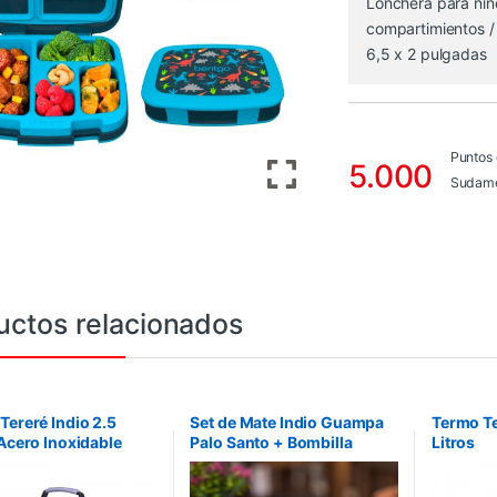
Lonchera para niño
compartimientos /
6,5 x 2 pulgadas
Puntos
5.000
Sudame
uctos relacionados
Tereré Indio 2.5
Set de Mate Indio Guampa
Termo Te
 Acero Inoxidable
Palo Santo + Bombilla
Litros
 con
Alpaca Pico Ancho – Plata
Cuero+
a+Bombilla –
Negro G