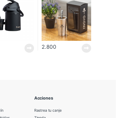
2.800
Acciones
dín
Rastrea tu canje
ebidas
Tienda