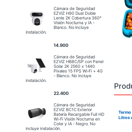
Cámara de Seguridad
EZVIZ H90 Dual Doble
Lente 2K Cobertura 360°
Visión Nocturna y IA -
Blanco. No incluye
instalación.
14.900
Cámara de Seguridad
EZVIZ HB8C/SP con Panel
Solar 2K 2560 x 1440
Píxeles 15 FPS Wi-Fi + 4G
- Blanco. No incluye
instalación.
Prod
22.400
Cámara de Seguridad
EZVIZ BC1C Exterior
Termo 
Batería Recargable Full HD
Litros
Wi-Fi Visión Nocturna en
Cuero
Color y IA - Negro. No
Guamp
incluye instalación.