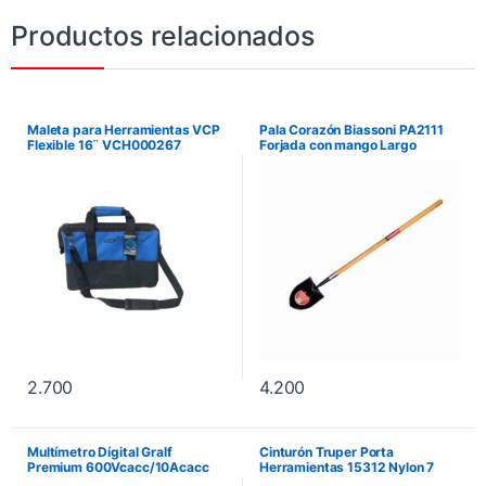
Productos relacionados
Maleta para Herramientas VCP
Pala Corazón Biassoni PA2111
Flexible 16¨ VCH000267
Forjada con mango Largo
2.700
4.200
Multímetro Dígital Gralf
Cinturón Truper Porta
Premium 600Vcacc/10Acacc
Herramientas 15312 Nylon 7
Autorango True Rms Gmf-39D
Compartimientos