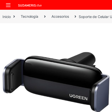
Skip to navigation
Skip to content
Inicio
Tecnología
Accesorios
Soporte de Celular 