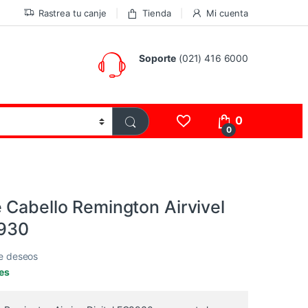
Rastrea tu canje
Tienda
Mi cuenta
Soporte
(021) 416 6000
0
0
 Cabello Remington Airvivel
8930
de deseos
les