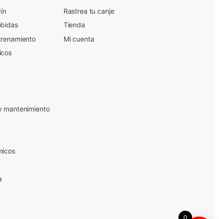
dín
Rastrea tu canje
ebidas
Tienda
trenamiento
Mi cuenta
icos
y mantenimiento
micos
a
0