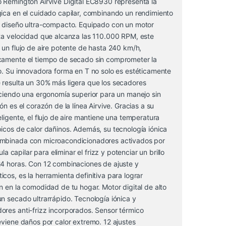
o Remington Airvive Digital EC8930 representa la
gica en el cuidado capilar, combinando un rendimiento
n diseño ultra-compacto. Equipado con un motor
lta velocidad que alcanza las 110.000 RPM, este
 un flujo de aire potente de hasta 240 km/h,
camente el tiempo de secado sin comprometer la
o. Su innovadora forma en T no solo es estéticamente
 resulta un 30% más ligera que los secadores
eciendo una ergonomía superior para un manejo sin
ón es el corazón de la línea Airvive. Gracias a su
eligente, el flujo de aire mantiene una temperatura
icos de calor dañinos. Además, su tecnología iónica
ombinada con microacondicionadores activados por
cula capilar para eliminar el frizz y potenciar un brillo
24 horas. Con 12 combinaciones de ajuste y
cos, es la herramienta definitiva para lograr
n en la comodidad de tu hogar. Motor digital de alto
n secado ultrarrápido. Tecnología iónica y
ores anti-frizz incorporados. Sensor térmico
eviene daños por calor extremo. 12 ajustes