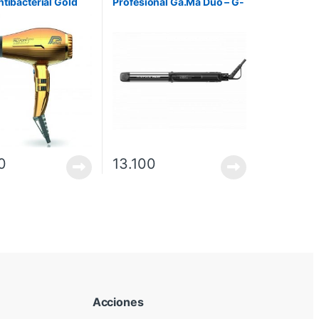
ntibacterial Gold
Profesional Ga.Ma Duo – G-
Style 230 C° Doble
Regulacion
0
13.100
Acciones