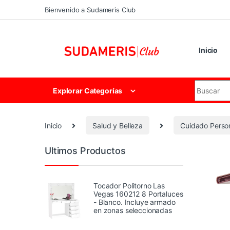
Skip to navigation
Skip to content
Bienvenido a Sudameris Club
Inicio
Search for
Explorar Categorías
Inicio
Salud y Belleza
Cuidado Perso
Ultimos Productos
Tocador Politorno Las
Vegas 160212 8 Portaluces
- Blanco. Incluye armado
en zonas seleccionadas