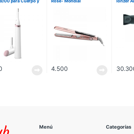
9/00 para Cuerpo y
Rose- Mondial
Ionzer A
 2 Cabezales
0
4.500
30.30
Menú
Categorías