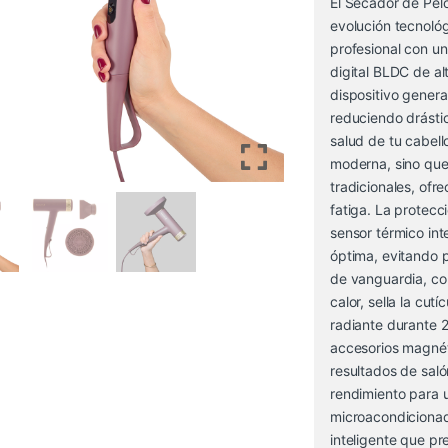
El Secador de Pel
evolución tecnoló
profesional con u
digital BLDC de a
dispositivo genera
reduciendo drásti
salud de tu cabell
moderna, sino que
tradicionales, ofr
fatiga. La protecci
sensor térmico int
óptima, evitando p
de vanguardia, c
calor, sella la cutí
radiante durante 
accesorios magnéti
resultados de saló
rendimiento para u
microacondicionad
inteligente que pr