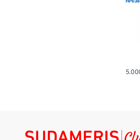
HP638
Rostro
5.00