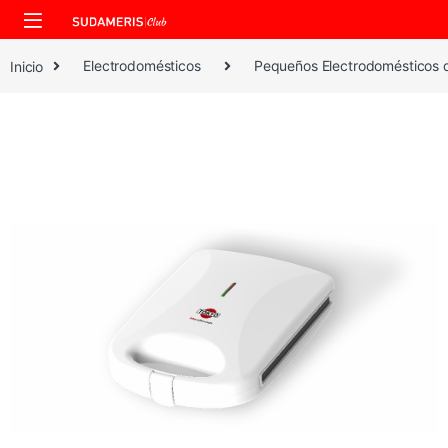
Skip to navigation
Skip to content
Inicio
Electrodomésticos
Pequeños Electrodomésticos 