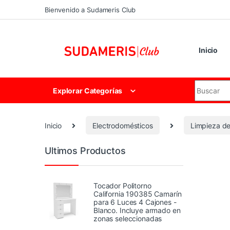
Skip to navigation
Skip to content
Bienvenido a Sudameris Club
Inicio
Search for
Explorar Categorías
Inicio
Electrodomésticos
Limpieza de
Ultimos Productos
Tocador Politorno
California 190385 Camarín
para 6 Luces 4 Cajones -
Blanco. Incluye armado en
zonas seleccionadas