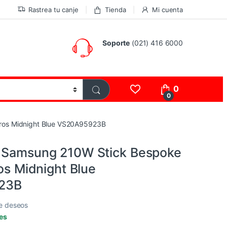
Rastrea tu canje
Tienda
Mi cuenta
Soporte
(021) 416 6000
0
0
tros Midnight Blue VS20A95923B
 Samsung 210W Stick Bespoke
ros Midnight Blue
23B
de deseos
les