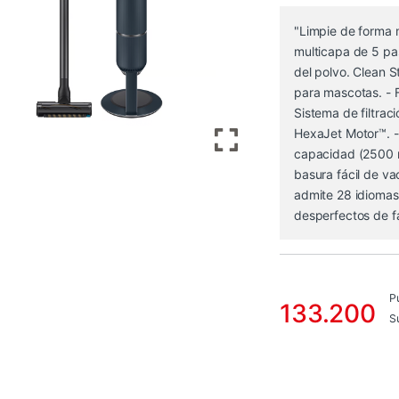
"Limpie de forma 
multicapa de 5 pas
del polvo. Clean S
para mascotas. - F
Sistema de filtrac
HexaJet Motor™. - 
capacidad (2500 m
basura fácil de vac
admite 28 idioma
desperfectos de f
P
133.200
S