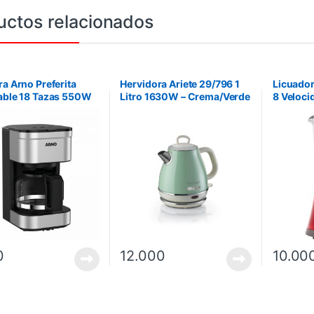
uctos relacionados
ra Arno Preferita
Hervidora Ariete 29/796 1
Licuador
able 18 Tazas 550W
Litro 1630W – Crema/Verde
8 Veloci
l
Vidrio 7
0
12.000
10.00