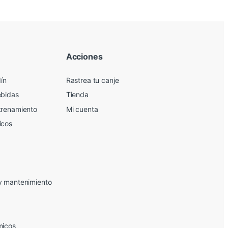
Acciones
dín
Rastrea tu canje
ebidas
Tienda
trenamiento
Mi cuenta
icos
y mantenimiento
micos