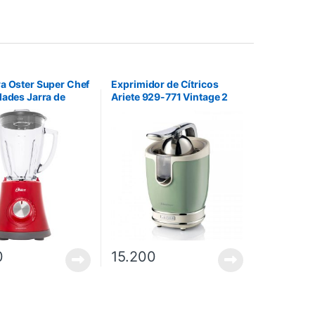
a Oster Super Chef
Exprimidor de Cítricos
dades Jarra de
Ariete 929-771 Vintage 2
50W – Rojo
Conos Exprimidores –
Verde
0
15.200