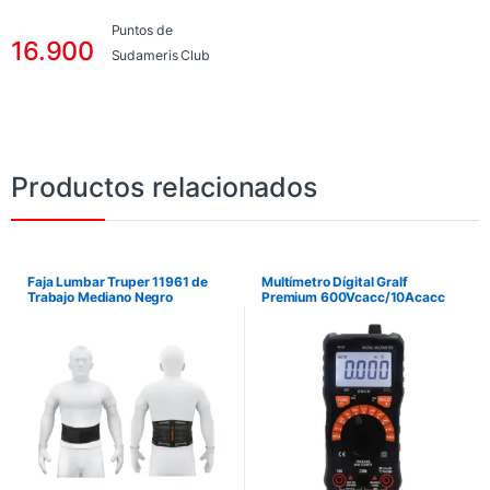
Puntos de
16.900
Sudameris Club
Productos relacionados
Faja Lumbar Truper 11961 de
Multímetro Dígital Gralf
Trabajo Mediano Negro
Premium 600Vcacc/10Acacc
Autorango True Rms Gmf-39D