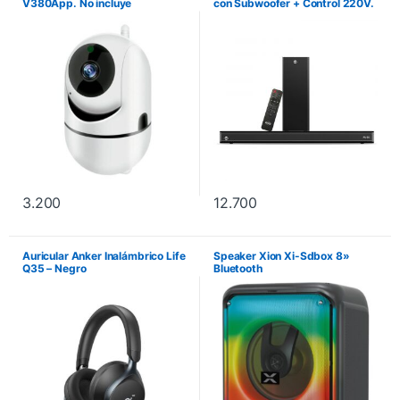
V380App. No incluye
con Subwoofer + Control 220V.
instalación.
No incluye instalación.
3.200
12.700
Auricular Anker Inalámbrico Life
Speaker Xion Xi-Sdbox 8»
Q35 – Negro
Bluetooth