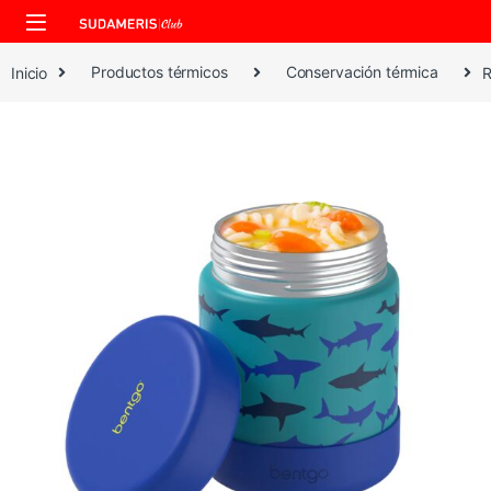
Skip to navigation
Skip to content
Inicio
Productos térmicos
Conservación térmica
R