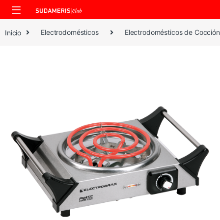
Skip to navigation
Skip to content
Inicio
Electrodomésticos
Electrodomésticos de Cocción