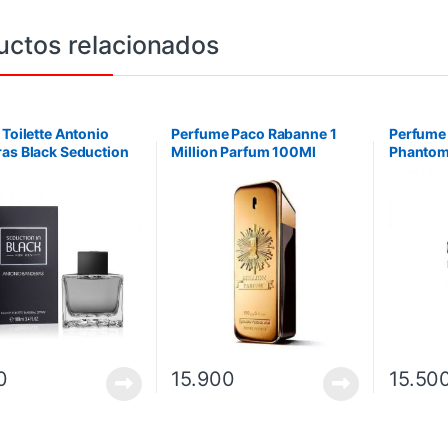
uctos relacionados
 Toilette Antonio
Perfume Paco Rabanne 1
Perfume
as Black Seduction
Million Parfum 100Ml
Phantom 
Edt 100Ml
100 ml
0
15.900
15.50