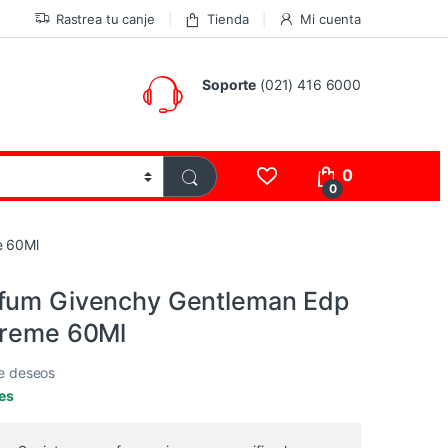
Rastrea tu canje
Tienda
Mi cuenta
Soporte
(021) 416 6000
0
0
e 60Ml
rfum Givenchy Gentleman Edp
treme 60Ml
de deseos
les