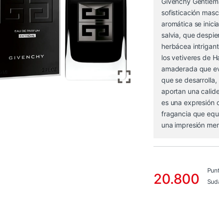
Givenchy Gentlema
sofisticación mas
aromática se inic
salvia, que despie
herbácea intrigant
los vetiveres de H
amaderada que ev
que se desarrolla,
aportan una calid
es una expresión 
fragancia que equi
una impresión mem
Pun
20.800
Sud