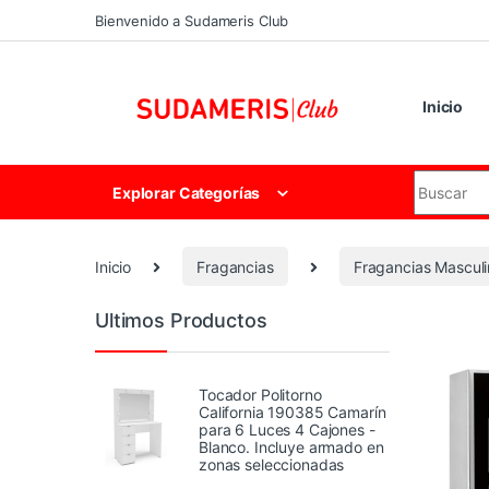
Skip to navigation
Skip to content
Bienvenido a Sudameris Club
Inicio
Search for
Explorar Categorías
Inicio
Fragancias
Fragancias Mascul
Ultimos Productos
Tocador Politorno
California 190385 Camarín
para 6 Luces 4 Cajones -
Blanco. Incluye armado en
zonas seleccionadas