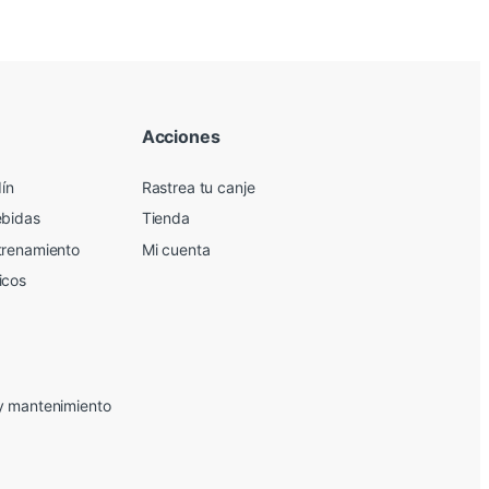
Acciones
dín
Rastrea tu canje
ebidas
Tienda
trenamiento
Mi cuenta
icos
y mantenimiento