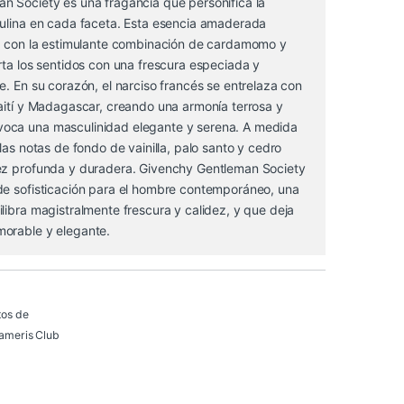
n Society es una fragancia que personifica la
culina en cada faceta. Esta esencia amaderada
ia con la estimulante combinación de cardamomo y
rta los sentidos con una frescura especiada y
e. En su corazón, el narciso francés se entrelaza con
aití y Madagascar, creando una armonía terrosa y
oca una masculinidad elegante y serena. A medida
 las notas de fondo de vainilla, palo santo y cedro
ez profunda y duradera. Givenchy Gentleman Society
de sofisticación para el hombre contemporáneo, una
libra magistralmente frescura y calidez, y que deja
orable y elegante.
tos de
ameris Club