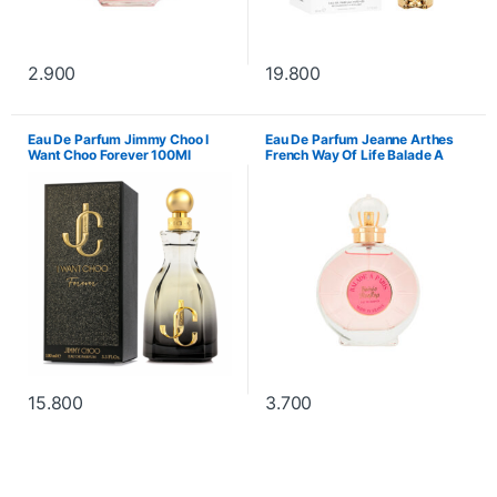
2.900
19.800
Eau De Parfum Jimmy Choo I
Eau De Parfum Jeanne Arthes
Want Choo Forever 100Ml
French Way Of Life Balade A
Paris Soiree Sur Rooftop 100Ml
15.800
3.700