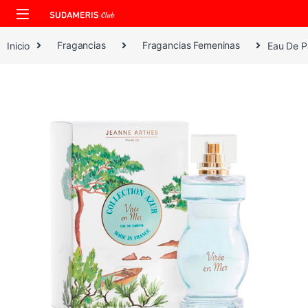
Skip to navigation
Skip to content
Inicio
Fragancias
Fragancias Femeninas
Eau De P