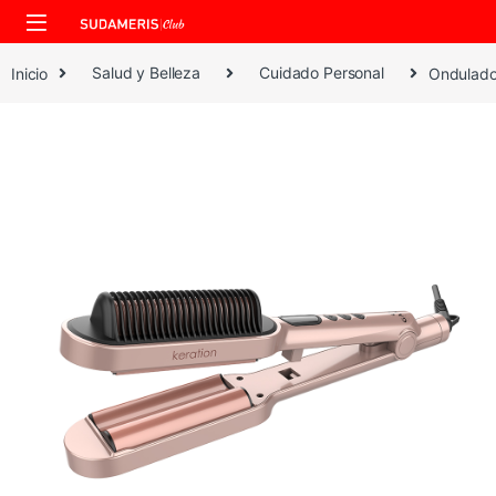
Skip to navigation
Skip to content
Inicio
Salud y Belleza
Cuidado Personal
Ondulado