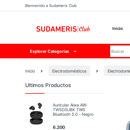
Skip to navigation
Skip to content
Bienvenido a Sudameris Club
Inicio
Search for
Explorar Categorías
Inicio
Electrodomésticos
Electrodomé
Ultimos Productos
Auricular Aiwa AW-
TWSD3UBK TWS
Bluetooth 5.0 - Negro
6.200