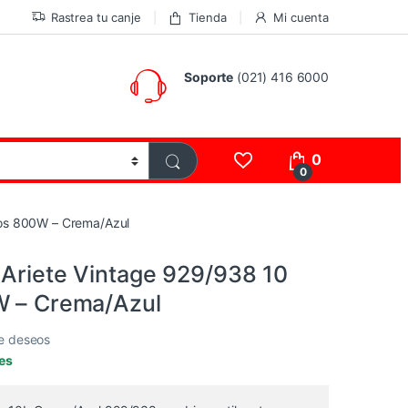
Rastrea tu canje
Tienda
Mi cuenta
Soporte
(021) 416 6000
0
0
tros 800W – Crema/Azul
 Ariete Vintage 929/938 10
W – Crema/Azul
de deseos
les