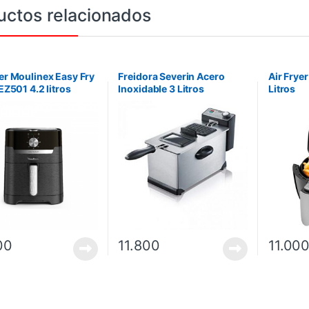
uctos relacionados
yer Moulinex Easy Fry
Freidora Severin Acero
Air Frye
 EZ501 4.2 litros
Inoxidable 3 Litros
Litros
 220V/50Hz – Negro
00
11.800
11.00