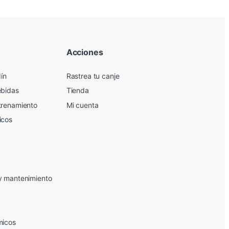
Acciones
dín
Rastrea tu canje
ebidas
Tienda
trenamiento
Mi cuenta
icos
y mantenimiento
micos