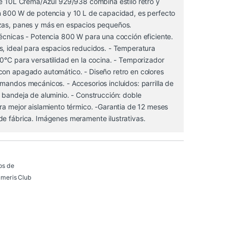
te 10L Crema/Azul 929/938 combina estilo retro y
n 800 W de potencia y 10 L de capacidad, es perfecto
zas, panes y más en espacios pequeños.
écnicas - Potencia 800 W para una cocción eficiente.
s, ideal para espacios reducidos. - Temperatura
0°C para versatilidad en la cocina. - Temporizador
con apagado automático. - Diseño retro en colores
mandos mecánicos. - Accesorios incluidos: parrilla de
 bandeja de aluminio. - Construcción: doble
ra mejor aislamiento térmico. -Garantia de 12 meses
de fábrica. Imágenes meramente ilustrativas.
os de
meris Club