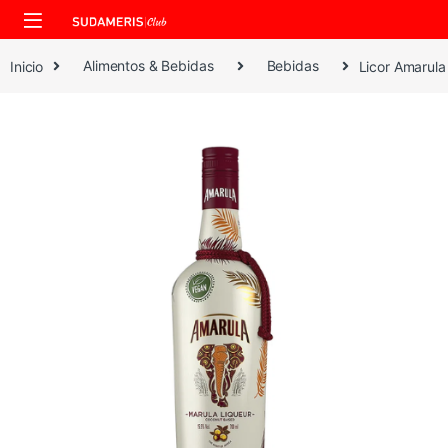
Skip to navigation
Skip to content
Inicio
Alimentos & Bebidas
Bebidas
Licor Amarul