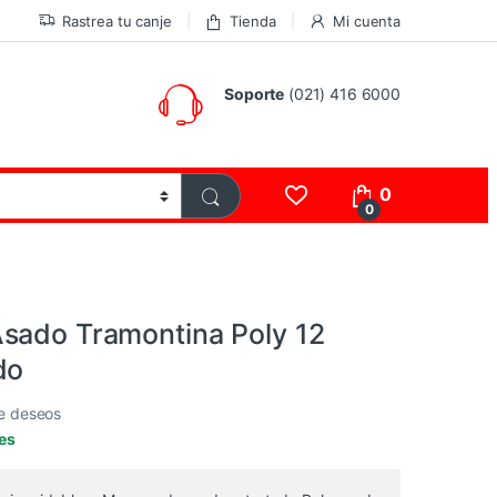
Rastrea tu canje
Tienda
Mi cuenta
Soporte
(021) 416 6000
0
0
sado Tramontina Poly 12
do
de deseos
les