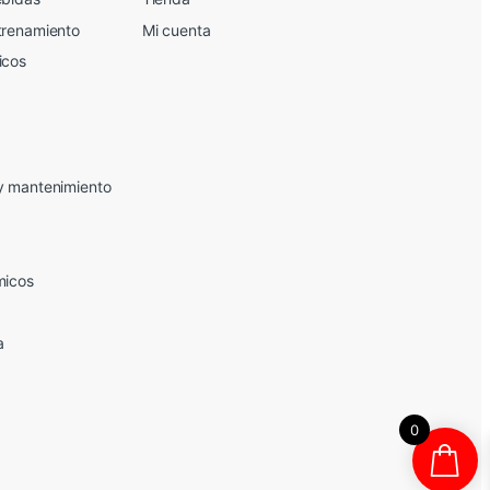
trenamiento
Mi cuenta
icos
y mantenimiento
micos
a
0