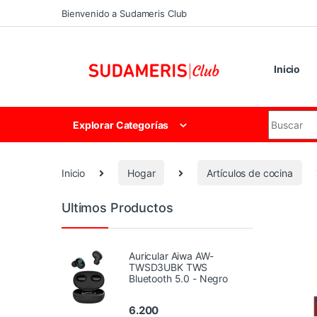
Skip to navigation
Skip to content
Bienvenido a Sudameris Club
Inicio
Search for
Explorar Categorías
Inicio
Hogar
Artículos de cocina
Ultimos Productos
Auricular Aiwa AW-
TWSD3UBK TWS
Bluetooth 5.0 - Negro
6.200