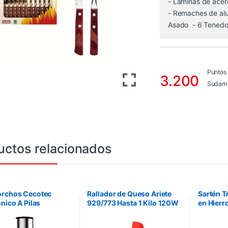
- Láminas de acer
- Remaches de alum
Asado - 6 Tenedo
Puntos
3.200
Sudame
uctos relacionados
orchos Cecotec
Rallador de Queso Ariete
Sartén T
ónico A Pilas
929/773 Hasta 1 Kilo 120W
en Hierr
tCork 1000 Gourmet
– Blanco
Revestim
Antiadhe