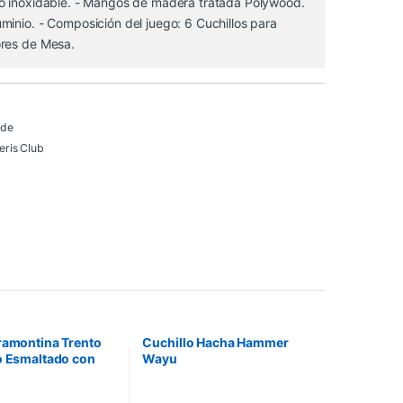
o inoxidable. - Mangos de madera tratada Polywood.
inio. - Composición del juego: 6 Cuchillos para
res de Mesa.
 de
ris Club
ramontina Trento
Cuchillo Hacha Hammer
o Esmaltado con
Wayu
iento Interno
rente Starflon