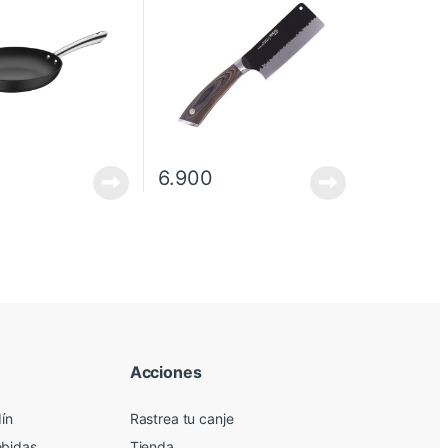
t 30 Cm 3 Litros
6.900
Acciones
dín
Rastrea tu canje
ebidas
Tienda