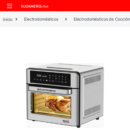
Skip to navigation
Skip to content
Inicio
Electrodomésticos
Electrodomésticos de Cocción