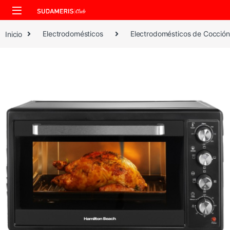
Skip to navigation
Skip to content
Inicio
Electrodomésticos
Electrodomésticos de Cocción