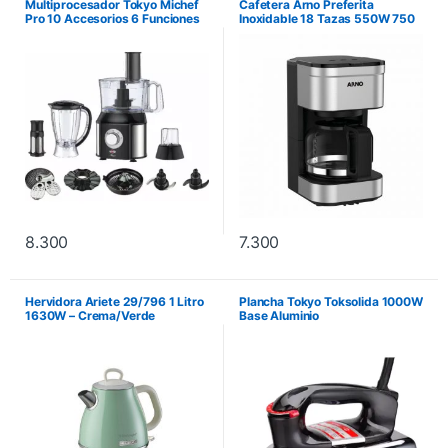
Multiprocesador Tokyo Michef
Cafetera Arno Preferita
Pro 10 Accesorios 6 Funciones
Inoxidable 18 Tazas 550W 750
en 1 500W
ml
8.300
7.300
Hervidora Ariete 29/796 1 Litro
Plancha Tokyo Toksolida 1000W
1630W – Crema/Verde
Base Aluminio