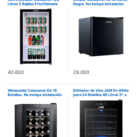
Litros 3 Rejillas Frio/Húmedo
Negro. No incluye instalación.
Puerta de Doble Vidrio – Negro.
No incluye instalación.
40.600
28.000
Winecooler Consumer De 16
Enfriador de Vino JAM Ev-66Ge
Botellas. No incluye instalación.
para 24 Botellas 66 Litros 5° a
18°C. No incluye instalación.