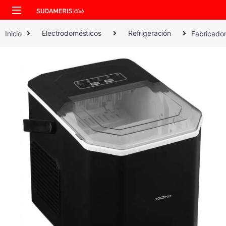
Skip to navigation
Skip to content
Inicio
Electrodomésticos
Refrigeración
Fabricador