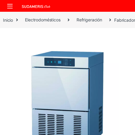
Skip to navigation
Skip to content
Inicio
Electrodomésticos
Refrigeración
Fabricador