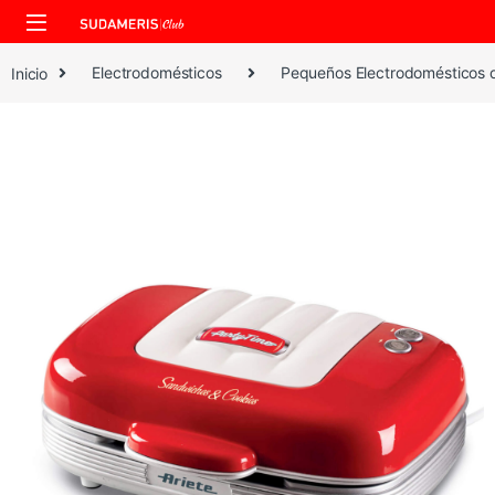
Skip to navigation
Skip to content
Inicio
Electrodomésticos
Pequeños Electrodomésticos 