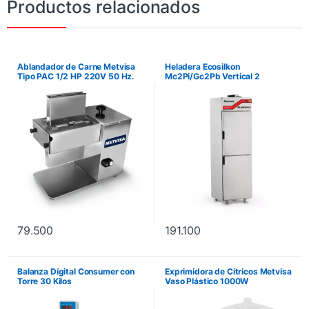
Productos relacionados
Ablandador de Carne Metvisa
Heladera Ecosilkon
Tipo PAC 1/2 HP 220V 50 Hz.
Mc2Pi/Gc2Pb Vertical 2
No incluye instalación.
Puertas de 0 *C a 5 *C. No
incluye instalación.
79.500
191.100
Balanza Dígital Consumer con
Exprimidora de Cítricos Metvisa
Torre 30 Kilos
Vaso Plástico 1000W