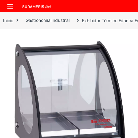
Skip to navigation
Skip to content
Inicio
Gastronomía Industrial
Exhibidor Térmico Edanca EA