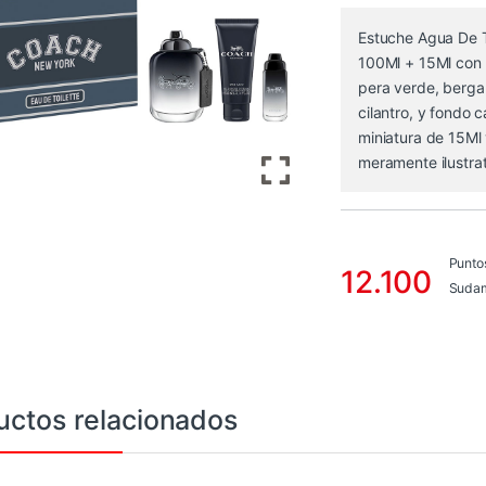
Estuche Agua De 
100Ml + 15Ml con 
pera verde, berg
cilantro, y fondo 
miniatura de 15M
meramente ilustrat
Punto
12.100
Sudam
uctos relacionados