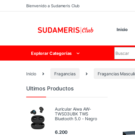
Skip to navigation
Skip to content
Bienvenido a Sudameris Club
Inicio
Search for
Explorar Categorías
Inicio
Fragancias
Fragancias Mascul
Ultimos Productos
Auricular Aiwa AW-
TWSD3UBK TWS
Bluetooth 5.0 - Negro
6.200