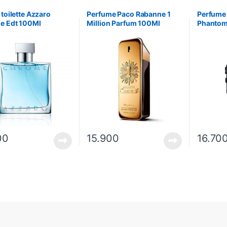
 toilette Azzaro
Perfume Paco Rabanne 1
Perfume
e Edt 100Ml
Million Parfum 100Ml
Phantom
100Ml
00
15.900
16.70