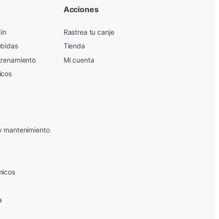
Acciones
dín
Rastrea tu canje
ebidas
Tienda
trenamiento
Mi cuenta
icos
y mantenimiento
micos
a