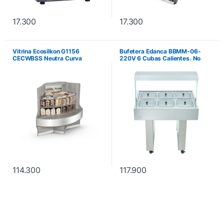
17.300
17.300
Vitrina Ecosilkon G1156
Bufetera Edanca BBMM-06-
CECWBSS Neutra Curva
220V 6 Cubas Calientes. No
Externa Esquinera Autoservicio
incluye instalación.
114.300
117.900