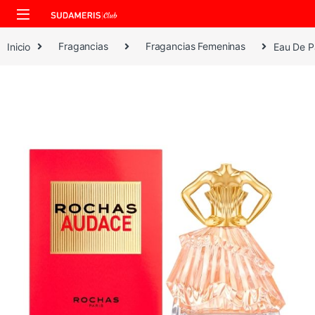
Skip to navigation
Skip to content
Inicio
Fragancias
Fragancias Femeninas
Eau De P