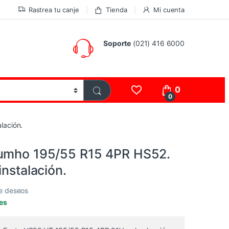
Rastrea tu canje
Tienda
Mi cuenta
Soporte
(021) 416 6000
0
0
lación.
umho 195/55 R15 4PR HS52.
instalación.
de deseos
les