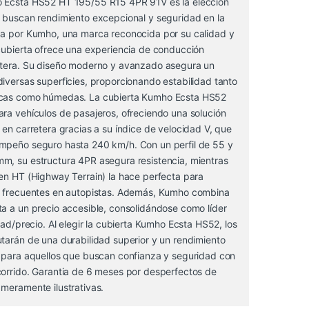
 Ecsta HS52 HT 195/55 R15 4PR 91V es la elección
s buscan rendimiento excepcional y seguridad en la
da por Kumho, una marca reconocida por su calidad y
 cubierta ofrece una experiencia de conducción
ntera. Su diseño moderno y avanzado asegura un
iversas superficies, proporcionando estabilidad tanto
ecas como húmedas. La cubierta Kumho Ecsta HS52
ra vehículos de pasajeros, ofreciendo una solución
 en carretera gracias a su índice de velocidad V, que
mpeño seguro hasta 240 km/h. Con un perfil de 55 y
m, su estructura 4PR asegura resistencia, mientras
 en HT (Highway Terrain) la hace perfecta para
s frecuentes en autopistas. Además, Kumho combina
ta a un precio accesible, consolidándose como líder
idad/precio. Al elegir la cubierta Kumho Ecsta HS52, los
tarán de una durabilidad superior y un rendimiento
l para aquellos que buscan confianza y seguridad con
corrido. Garantia de 6 meses por desperfectos de
meramente ilustrativas.