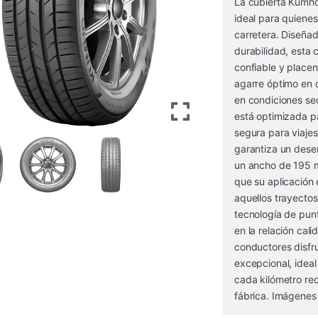
La cubierta Kumho
ideal para quiene
carretera. Diseña
durabilidad, esta
confiable y place
agarre óptimo en d
en condiciones s
está optimizada pa
segura para viajes
garantiza un dese
un ancho de 195 m
que su aplicación
aquellos trayecto
tecnología de pun
en la relación cal
conductores disfru
excepcional, idea
cada kilómetro re
fábrica. Imágenes 