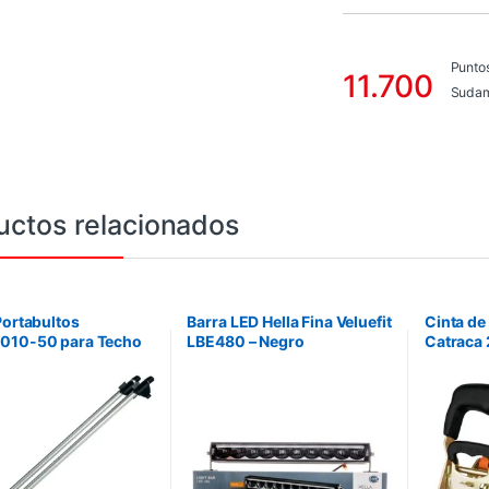
Punto
11.700
Sudam
uctos relacionados
Portabultos
Barra LED Hella Fina Veluefit
Cinta de
010-50 para Techo
LBE480 – Negro
Catraca 
. No incluye
H358154021. No incluye
ción.
instalación.