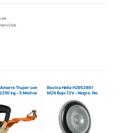
s de
eris Club
 Amarre Truper con
Bocina Hella H2952861
2250 kg – 5 Metros
M26 Bajo 12V – Negro. No
incluye instalación.