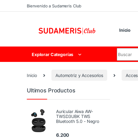
Skip to navigation
Skip to content
Bienvenido a Sudameris Club
Inicio
Search for
Explorar Categorías
Inicio
Automotriz y Accesorios
Acces
Ultimos Productos
Auricular Aiwa AW-
TWSD3UBK TWS
Bluetooth 5.0 - Negro
6.200