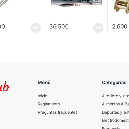
00
36.500
2.600
Menú
Categorías
Inicio
Aire libre y jar
Reglamento
Alimentos & B
Preguntas frecuentes
Deportes y en
Electrodomést
Fragancias