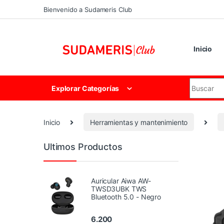
Skip to navigation
Skip to content
Bienvenido a Sudameris Club
Inicio
Search for
Explorar Categorías
Inicio
Herramientas y mantenimiento
Ultimos Productos
Auricular Aiwa AW-
TWSD3UBK TWS
Bluetooth 5.0 - Negro
6.200