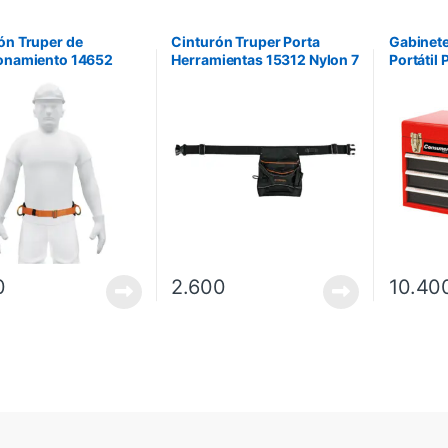
ón Truper de
Cinturón Truper Porta
Gabinet
onamiento 14652
Herramientas 15312 Nylon 7
Portátil
44 Naranja
Compartimientos
Consum
0
2.600
10.40