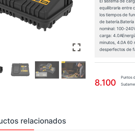
El sistema de carg
equilibrarla entre
los tiempos de fu
de batería.Batería
nominal: 100-240V
carga: 4.0AEnergí
minutos, 4.0A 60 
desperfectos de f
Puntos 
8.100
Sudamer
uctos relacionados