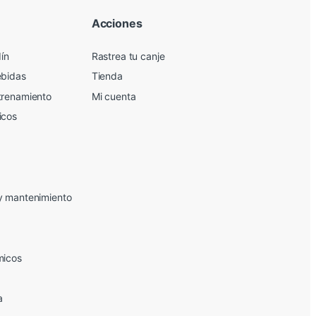
Acciones
dín
Rastrea tu canje
ebidas
Tienda
trenamiento
Mi cuenta
icos
y mantenimiento
micos
a