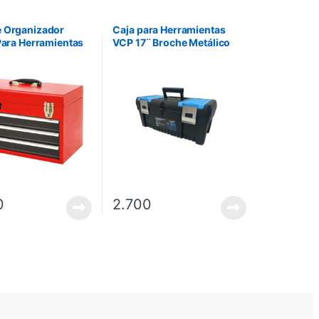
e Organizador
Caja para Herramientas
 Para Herramientas
VCP 17¨ Broche Metálico
er
VCH000265
0
2.700