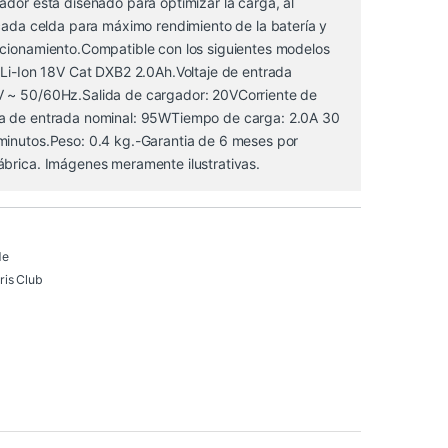
ador está diseñado para optimizar la carga, al
 cada celda para máximo rendimiento de la batería y
ncionamiento.Compatible con los siguientes modelos
 Li-Ion 18V Cat DXB2 2.0Ah.Voltaje de entrada
 ~ 50/60Hz.Salida de cargador: 20VCorriente de
a de entrada nominal: 95WTiempo de carga: 2.0A 30
minutos.Peso: 0.4 kg.-Garantia de 6 meses por
ábrica. Imágenes meramente ilustrativas.
de
is Club