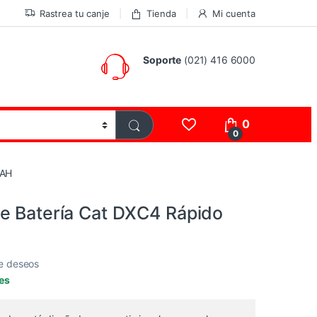
Rastrea tu canje
Tienda
Mi cuenta
Soporte
(021) 416 6000
0
0
0AH
e Batería Cat DXC4 Rápido
de deseos
les