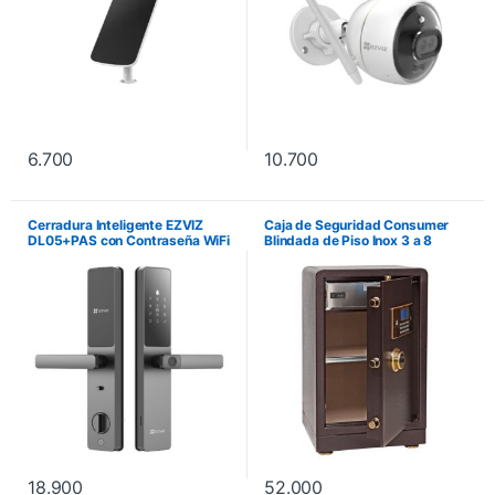
6.700
10.700
Cerradura Inteligente EZVIZ
Caja de Seguridad Consumer
DL05+PAS con Contraseña WiFi
Blindada de Piso Inox 3 a 8
Bluetooth y 7 Accesos. No
Dígitos – Marrón Oscuro. No
incluye instalación.
incluye instalación.
18.900
52.000