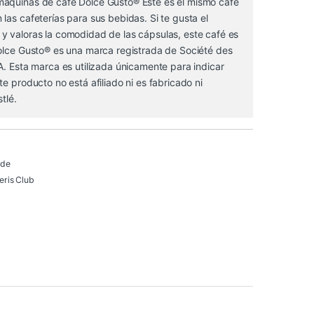
áquinas de café Dolce Gusto®️ Este es el mismo café
las cafeterías para sus bebidas. Si te gusta el
y valoras la comodidad de las cápsulas, este café es
olce Gusto®️ es una marca registrada de Société des
A. Esta marca es utilizada únicamente para indicar
te producto no está afiliado ni es fabricado ni
tlé.
 de
ris Club