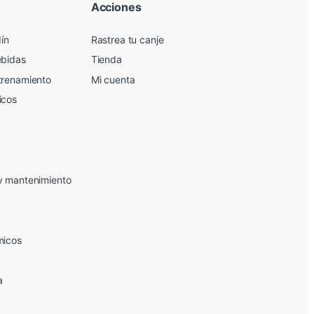
Acciones
dín
Rastrea tu canje
ebidas
Tienda
trenamiento
Mi cuenta
icos
y mantenimiento
micos
a