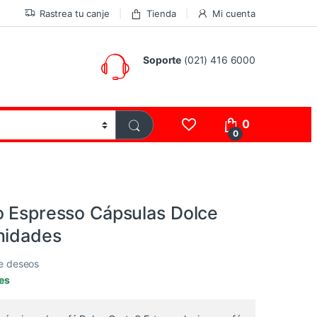
Rastrea tu canje
Tienda
Mi cuenta
Soporte
(021) 416 6000
0
0
o Espresso Cápsulas Dolce
nidades
de deseos
les