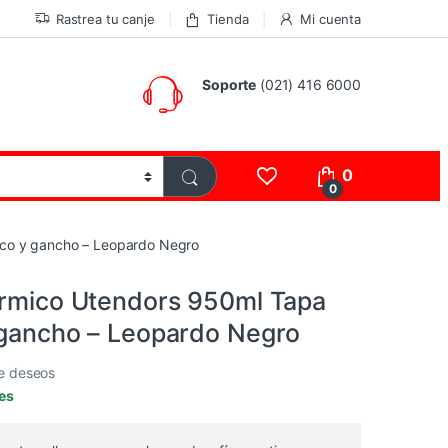
Rastrea tu canje
Tienda
Mi cuenta
Soporte
(021) 416 6000
0
0
ico y gancho – Leopardo Negro
érmico Utendors 950ml Tapa
 gancho – Leopardo Negro
de deseos
les