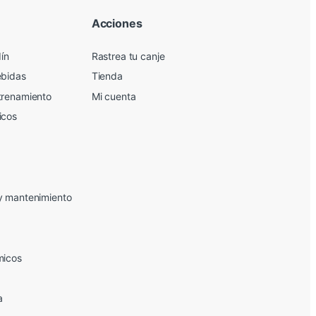
Acciones
dín
Rastrea tu canje
ebidas
Tienda
trenamiento
Mi cuenta
icos
y mantenimiento
micos
a