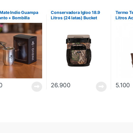
 Mate Indio Guampa
Conservadora Igloo 18.9
Termo Te
anto + Bombilla
Litros (24 latas) Bucket
Litros A
 Pico Ancho – Plata
Marrón 63550
Simil c
Havana
0
26.900
5.100