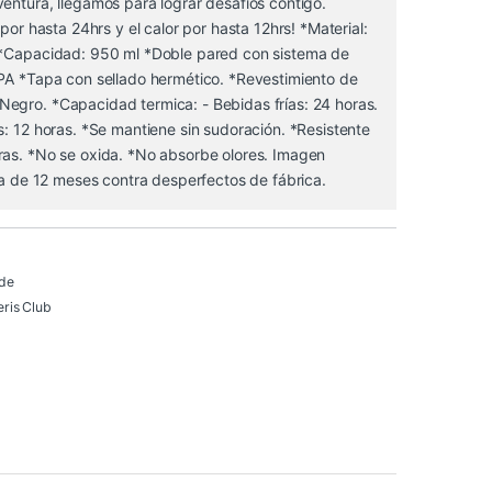
entura, llegamos para lograr desafíos contigo.
 por hasta 24hrs y el calor por hasta 12hrs! *Material:
 *Capacidad: 950 ml *Doble pared con sistema de
BPA *Tapa con sellado hermético. *Revestimiento de
egro. *Capacidad termica: - Bebidas frías: 24 horas.
s: 12 horas. *Se mantiene sin sudoración. *Resistente
ras. *No se oxida. *No absorbe olores. Imagen
tía de 12 meses contra desperfectos de fábrica.
 de
ris Club