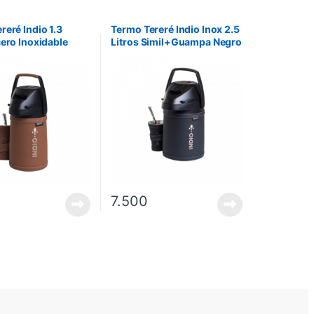
reré Indio 1.3
Termo Tereré Indio Inox 2.5
cero Inoxidable
Litros Simil+Guampa Negro
on Guampa – Marrón
Silvana
7.500