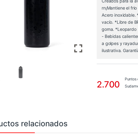
Creados para la av
rn¡Mantiene el frio
Acero inoxidable.
vacío. *Libre de 
goma. *Leopardo N
- Bebidas caliente
a golpes y rayadu
ilustrativa. Garan
Puntos
2.700
Sudame
uctos relacionados