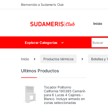
Skip to navigation
Skip to content
Bienvenido a Sudameris Club
Inicio
Search for
Explorar Categorías
Inicio
Productos térmicos
Botellas y
Ultimos Productos
Tocador Politorno
California 190385 Camarín
para 6 Luces 4 Cajones -
Blanco. Incluye armado en
zonas seleccionadas