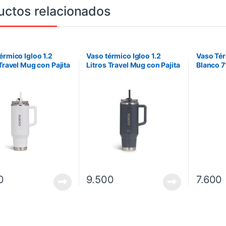
uctos relacionados
érmico Igloo 1.2
Vaso térmico Igloo 1.2
Vaso Tér
 Travel Mug con Pajita
Litros Travel Mug con Pajita
Blanco 
 71226
Carbonite 71227
0
9.500
7.600