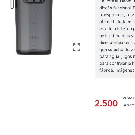
La Botella Xiaomi 
diseño funcional. 
transparente, resi
ofrece hidratación
colador de té int
evitar derrames y
diseño ergonómico 
que su estructura
para agua, jugos 
para controlar la 
fábrica. Imágenes 
Puntos
2.500
Sudame