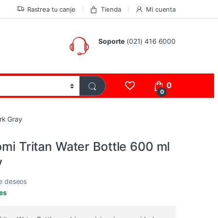
Rastrea tu canje
Tienda
Mi cuenta
Soporte
(021) 416 6000
0
0
ark Gray
omi Tritan Water Bottle 600 ml
y
de deseos
les