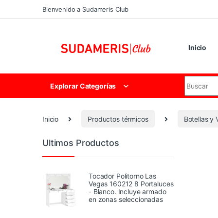
Skip to navigation
Skip to content
Bienvenido a Sudameris Club
Inicio
Search for
Explorar Categorías
Inicio
Productos térmicos
Botellas y
Ultimos Productos
Tocador Politorno Las
Vegas 160212 8 Portaluces
- Blanco. Incluye armado
en zonas seleccionadas