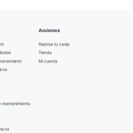
Acciones
dín
Rastrea tu canje
ebidas
Tienda
trenamiento
Mi cuenta
icos
y mantenimiento
micos