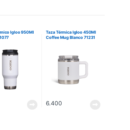
mico Igloo 950Ml
Taza Térmica Igloo 450Ml
71077
Coffee Mug Blanco 71231
6.400