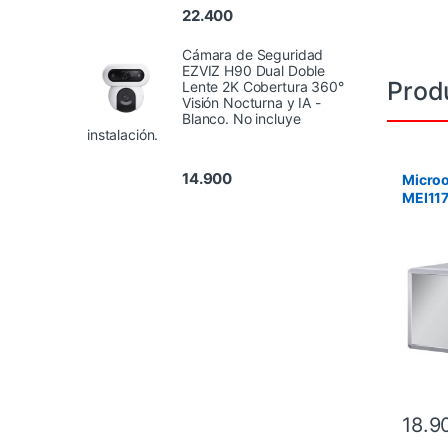
22.400
Cámara de Seguridad
EZVIZ H90 Dual Doble
Prod
Lente 2K Cobertura 360°
Visión Nocturna y IA -
Blanco. No incluye
instalación.
14.900
Micro
MEI117
con Gri
instala
18.9