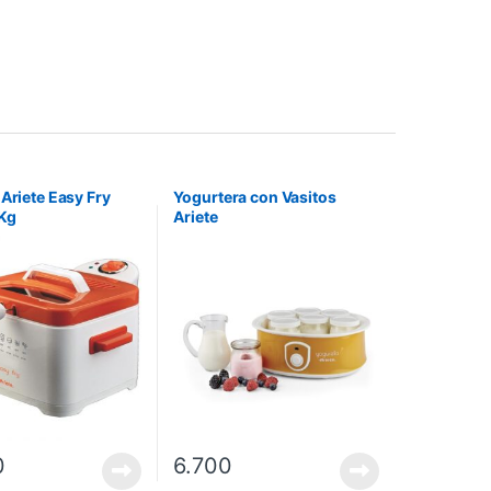
 Ariete Easy Fry
Yogurtera con Vasitos
Kg
Ariete
0
6.700