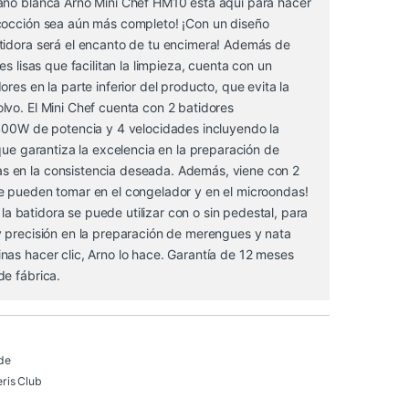
ano blanca Arno Mini Chef HM10 está aquí para hacer
cocción sea aún más completo! ¡Con un diseño
tidora será el encanto de tu encimera! Además de
es lisas que facilitan la limpieza, cuenta con un
ores en la parte inferior del producto, que evita la
lvo. El Mini Chef cuenta con 2 batidores
 400W de potencia y 4 velocidades incluyendo la
 que garantiza la excelencia en la preparación de
 en la consistencia deseada. Además, viene con 2
e pueden tomar en el congelador y en el microondas!
l, la batidora se puede utilizar con o sin pedestal, para
y precisión en la preparación de merengues y nata
nas hacer clic, Arno lo hace. Garantía de 12 meses
de fábrica.
de
ris Club