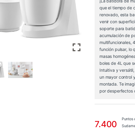
¡La batidora de m
que el tiempo de 
renovado, esta ba
venir con superfici
soporte para batid
acumulación de po
multifuncionales,
función pulsar, lo
masas homogéneas
boles de 4L que s
Intuitiva y versáti
un mayor control 
montada. Te imagi
por desperfectos 
Puntos 
7.400
Sudame