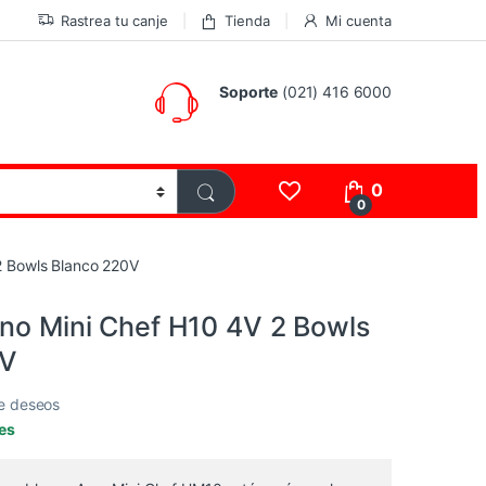
Rastrea tu canje
Tienda
Mi cuenta
Soporte
(021) 416 6000
0
0
2 Bowls Blanco 220V
rno Mini Chef H10 4V 2 Bowls
0V
de deseos
les