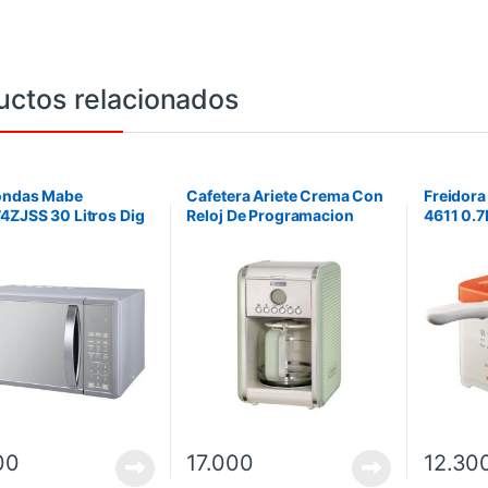
uctos relacionados
ondas Mabe
Cafetera Ariete Crema Con
Freidora
4ZJSS 30 Litros Dig
Reloj De Programacion
4611 0.7
ll – Silver. No incluye
Verde 960W Capacidad
ción.
2.1L (4-12 tazas)
00
17.000
12.30