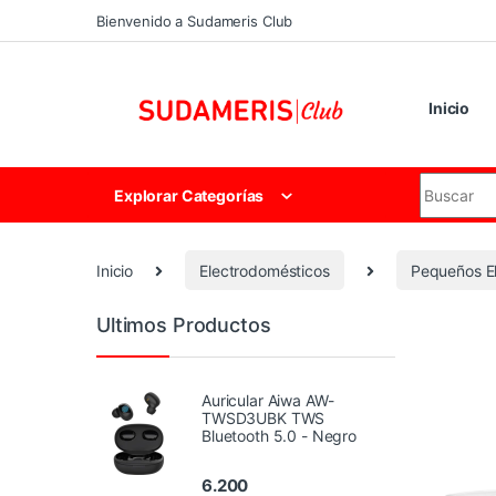
Skip to navigation
Skip to content
Bienvenido a Sudameris Club
Inicio
Search for
Explorar Categorías
Inicio
Electrodomésticos
Pequeños E
Ultimos Productos
Auricular Aiwa AW-
TWSD3UBK TWS
Bluetooth 5.0 - Negro
6.200