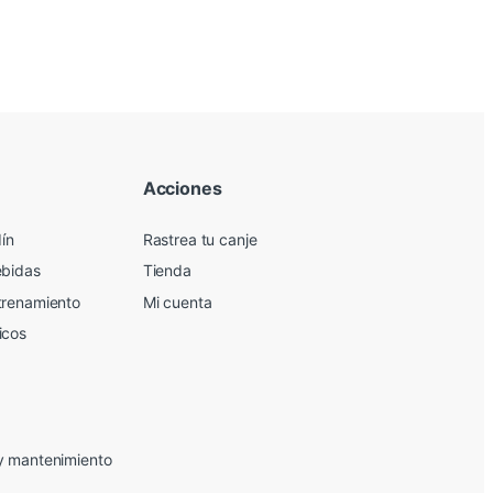
Acciones
dín
Rastrea tu canje
ebidas
Tienda
trenamiento
Mi cuenta
icos
y mantenimiento