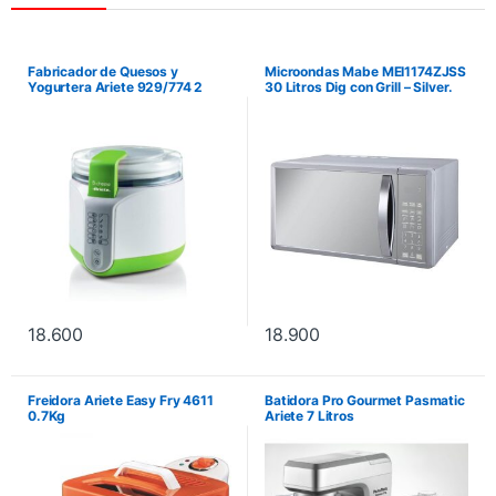
Fabricador de Quesos y
Microondas Mabe MEI1174ZJSS
Yogurtera Ariete 929/774 2
30 Litros Dig con Grill – Silver.
Litros 500W – Blanco/Verde
No incluye instalación.
18.600
18.900
Freidora Ariete Easy Fry 4611
Batidora Pro Gourmet Pasmatic
0.7Kg
Ariete 7 Litros