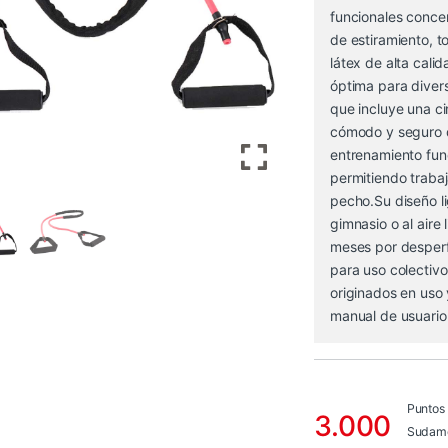
funcionales conce
de estiramiento, t
látex de alta cali
óptima para divers
que incluye una ci
cómodo y seguro d
entrenamiento func
permitiendo traba
pecho.Su diseño li
gimnasio o al aire
meses por desperfe
para uso colectivo
originados en uso 
manual de usuario
Puntos
3.000
Sudame