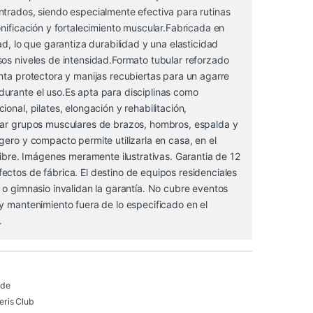
ntrados, siendo especialmente efectiva para rutinas
onificación y fortalecimiento muscular.Fabricada en
dad, lo que garantiza durabilidad y una elasticidad
os niveles de intensidad.Formato tubular reforzado
nta protectora y manijas recubiertas para un agarre
urante el uso.Es apta para disciplinas como
ional, pilates, elongación y rehabilitación,
jar grupos musculares de brazos, hombros, espalda y
gero y compacto permite utilizarla en casa, en el
 libre. Imágenes meramente ilustrativas. Garantia de 12
ctos de fábrica. El destino de equipos residenciales
 o gimnasio invalidan la garantía. No cubre eventos
y mantenimiento fuera de lo especificado en el
.
 de
ris Club