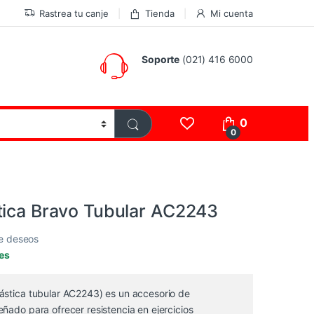
Rastrea tu canje
Tienda
Mi cuenta
Soporte
(021) 416 6000
0
0
tica Bravo Tubular AC2243
de deseos
les
ástica tubular AC2243) es un accesorio de
ñado para ofrecer resistencia en ejercicios