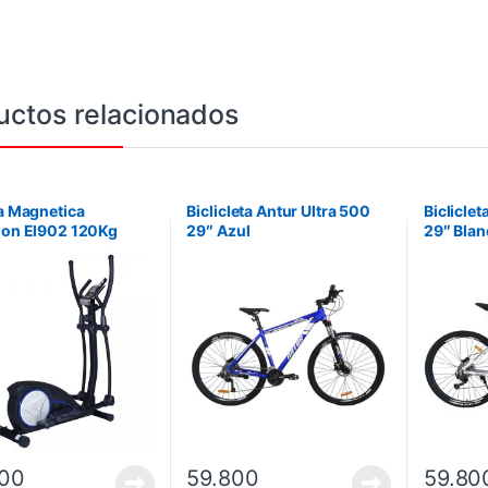
uctos relacionados
ca Magnetica
Biclicleta Antur Ultra 500
Bicliclet
ion El902 120Kg
29″ Azul
29″ Blan
5Kg. No incluye
ción.
200
59.800
59.80