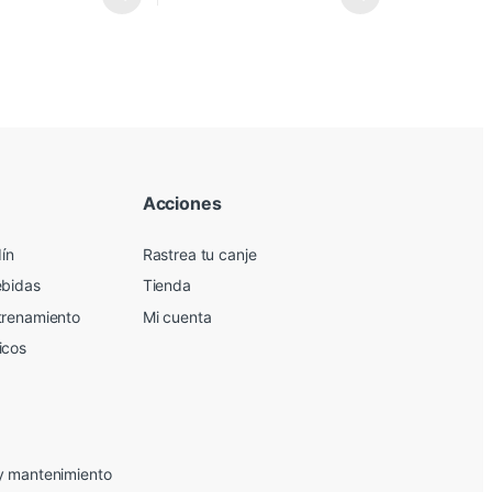
Acciones
dín
Rastrea tu canje
ebidas
Tienda
trenamiento
Mi cuenta
icos
y mantenimiento