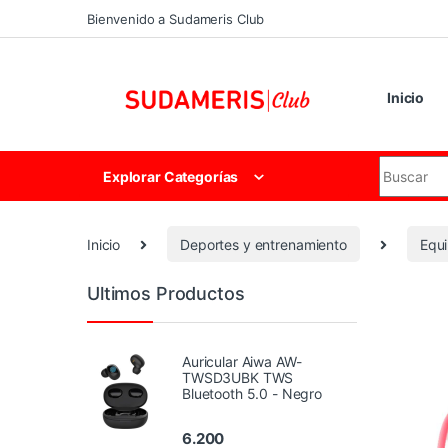
Skip to navigation
Skip to content
Bienvenido a Sudameris Club
Inicio
Search for
Explorar Categorías
Inicio
Deportes y entrenamiento
Equi
Ultimos Productos
Auricular Aiwa AW-
TWSD3UBK TWS
Bluetooth 5.0 - Negro
6.200