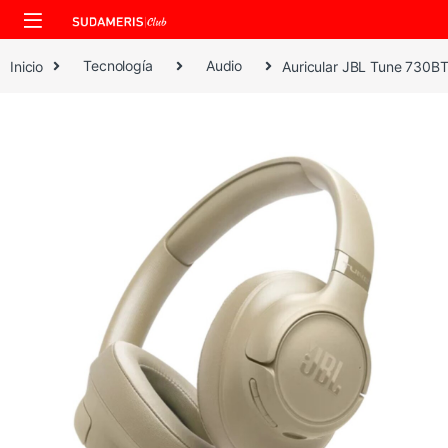
Skip to navigation
Skip to content
Inicio
Tecnología
Audio
​Auricular JBL Tune 730BT