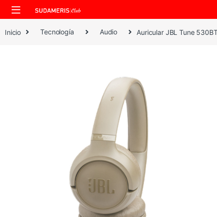
Skip to navigation
Skip to content
Inicio
Tecnología
Audio
​Auricular JBL Tune 530BT