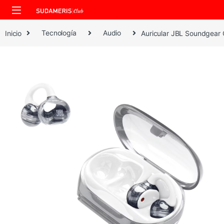
Skip to navigation
Skip to content
Inicio
Tecnología
Audio
​Auricular JBL Soundgear 